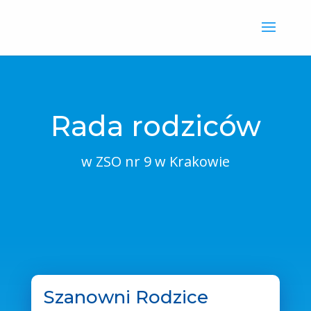
Skip
to
content
Rada rodziców
w ZSO nr 9 w Krakowie
Szanowni Rodzice